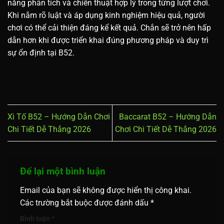
năng phân tích và chiến thuật hợp lý trong từng lượt chơi.
Khi nắm rõ luật và áp dụng kinh nghiệm hiệu quả, người
chơi có thể cải thiện đáng kể kết quả. Chắn sẽ trở nên hấp
dẫn hơn khi được triển khai đúng phương pháp và duy trì
sự ổn định tại B52.
Xì Tố B52 – Hướng Dẫn Chơi
Baccarat B52 – Hướng Dẫn
Chi Tiết Dễ Thắng 2026
Chơi Chi Tiết Dễ Thắng 2026
Để lại một bình luận
Email của bạn sẽ không được hiển thị công khai.
Các trường bắt buộc được đánh dấu
*
Bình luận
*