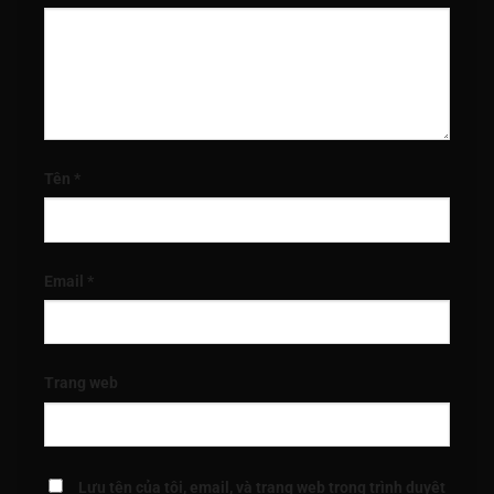
Tên
*
Email
*
Trang web
Lưu tên của tôi, email, và trang web trong trình duyệt