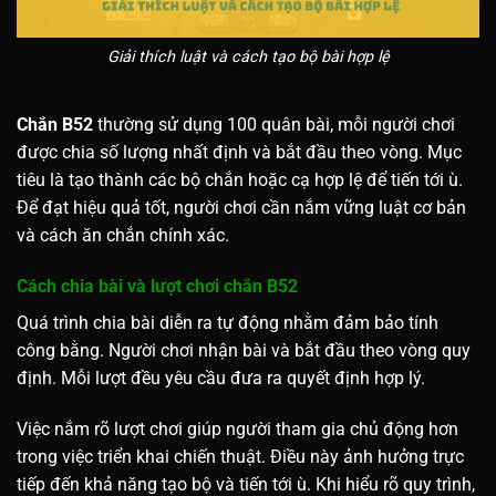
Giải thích luật và cách tạo bộ bài hợp lệ
Chắn B52
thường sử dụng 100 quân bài, mỗi người chơi
được chia số lượng nhất định và bắt đầu theo vòng. Mục
tiêu là tạo thành các bộ chắn hoặc cạ hợp lệ để tiến tới ù.
Để đạt hiệu quả tốt, người chơi cần nắm vững luật cơ bản
và cách ăn chắn chính xác.
Cách chia bài và lượt chơi chắn B52
Quá trình chia bài diễn ra tự động nhằm đảm bảo tính
công bằng. Người chơi nhận bài và bắt đầu theo vòng quy
định. Mỗi lượt đều yêu cầu đưa ra quyết định hợp lý.
Việc nắm rõ lượt chơi giúp người tham gia chủ động hơn
trong việc triển khai chiến thuật. Điều này ảnh hưởng trực
tiếp đến khả năng tạo bộ và tiến tới ù. Khi hiểu rõ quy trình,