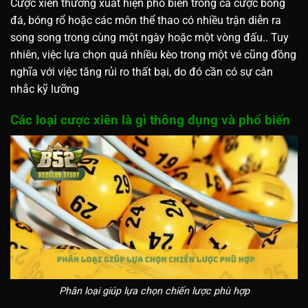
Cược xiên thường xuất hiện phổ biến trong cá cược bóng
đá, bóng rổ hoặc các môn thể thao có nhiều trận diễn ra
song song trong cùng một ngày hoặc một vòng đấu.. Tuy
nhiên, việc lựa chọn quá nhiều kèo trong một vé cũng đồng
nghĩa với việc tăng rủi ro thất bại, do đó cần có sự cân
nhắc kỹ lưỡng
Các loại cược xiên là gì thông dụng và phổ biến
Phân loại giúp lựa chọn chiến lược phù hợp