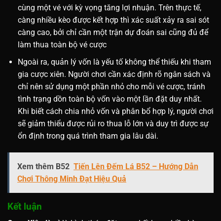
cùng một vé với kỳ vọng tăng lợi nhuận. Trên thực tế,
càng nhiều kèo được kết hợp thì xác suất xảy ra sai sót
càng cao, bởi chỉ cần một trận dự đoán sai cũng đủ để
làm thua toàn bộ vé cược
Ngoài ra, quản lý vốn là yếu tố không thể thiếu khi tham
gia cược xiên. Người chơi cần xác định rõ ngân sách và
chỉ nên sử dụng một phần nhỏ cho mỗi vé cược, tránh
tình trạng dồn toàn bộ vốn vào một lần đặt duy nhất.
Khi biết cách chia nhỏ vốn và phân bổ hợp lý, người chơi
sẽ giảm thiểu được rủi ro thua lỗ lớn và duy trì được sự
ổn định trong quá trình tham gia lâu dài.
Xem thêm B52
Tiến Lên Đếm Lá B52 – Hướng Dẫn
Chơi Thông Minh Đạt Hiệu Quả
Kết luận