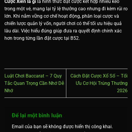
Cược Xiên là gì
là hình thức đặt cược kết hợp nhiều kèo
trong một vé, mang lại tỷ lệ thưởng cao nhưng đi kèm rủi ro
lớn. Khi nắm vững cơ chế hoạt động, phân loại cược và
chiến lược quản lý vốn, người chơi có thể tối ưu hiệu quả
lâu dài. Việc hiểu đúng giúp đưa ra quyết định chính xác
hơn trong từng lần đặt cược tại B52.
Luật Chơi Baccarat – 7 Quy
Cách Đặt Cược Xổ Số – Tối
Tắc Quan Trọng Cần Nhớ Dễ
Ưu Cơ Hội Trúng Thưởng
Nhớ
2026
Để lại một bình luận
Email của bạn sẽ không được hiển thị công khai.