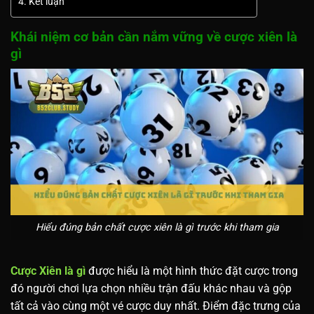
Kết luận
Khái niệm cơ bản cần nắm vững về cược xiên là
gì
Hiểu đúng bản chất cược xiên là gì trước khi tham gia
Cược Xiên là gì
được hiểu là một hình thức đặt cược trong
đó người chơi lựa chọn nhiều trận đấu khác nhau và gộp
tất cả vào cùng một vé cược duy nhất. Điểm đặc trưng của