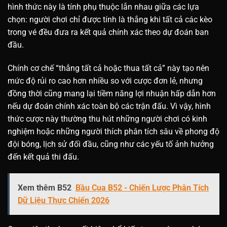
hình thức này là tính phụ thuộc lẫn nhau giữa các lựa
chọn: người chơi chỉ được tính là thắng khi tất cả các kèo
trong vé đều đưa ra kết quả chính xác theo dự đoán ban
đầu.
Chính cơ chế “thắng tất cả hoặc thua tất cả” này tạo nên
mức độ rủi ro cao hơn nhiều so với cược đơn lẻ, nhưng
đồng thời cũng mang lại tiềm năng lợi nhuận hấp dẫn hơn
nếu dự đoán chính xác toàn bộ các trận đấu. Vì vậy, hình
thức cược này thường thu hút những người chơi có kinh
nghiệm hoặc những người thích phân tích sâu về phong độ
đội bóng, lịch sử đối đầu, cũng như các yếu tố ảnh hưởng
đến kết quả thi đấu.
Xem thêm B52
Bầu Cua B52 - Chiến Lược Phân Tích
Dữ Liệu Thực Chiến 2026