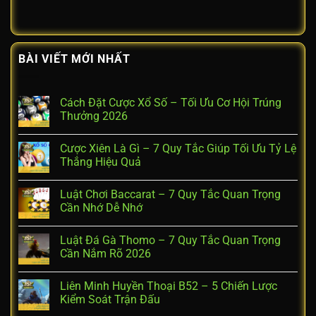
BÀI VIẾT MỚI NHẤT
Cách Đặt Cược Xổ Số – Tối Ưu Cơ Hội Trúng
Thưởng 2026
Cược Xiên Là Gì – 7 Quy Tắc Giúp Tối Ưu Tỷ Lệ
Thắng Hiệu Quả
Luật Chơi Baccarat – 7 Quy Tắc Quan Trọng
Cần Nhớ Dễ Nhớ
Luật Đá Gà Thomo – 7 Quy Tắc Quan Trọng
Cần Nắm Rõ 2026
Liên Minh Huyền Thoại B52 – 5 Chiến Lược
Kiểm Soát Trận Đấu